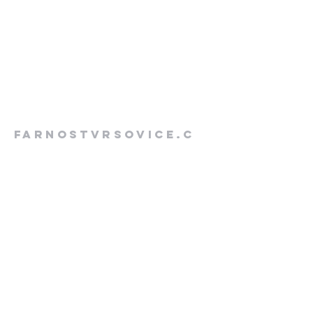
FArnostVrsovice.c
z
607 084 855
farar@farnostvrsovice.cz
kancelar@farnostvrsovice.cz
Vršovické náměstí 84/6
101 00 Praha Vršovice
QR Platba/DAR