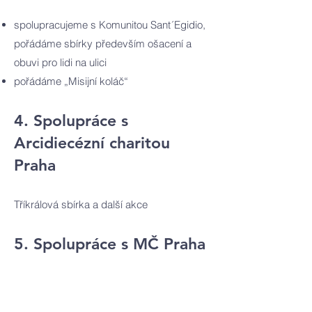
spolupracujeme s Komunitou Sant´Egidio,
pořádáme sbírky především ošacení a
obuvi pro lidi na ulici
pořádáme „Misijní koláč“
4. Spolupráce s
Arcidiecézní charitou
Praha
Tříkrálová sbírka a další akce
5. Spolupráce s MČ Praha
10, soc. odborem: Vánoce
dál