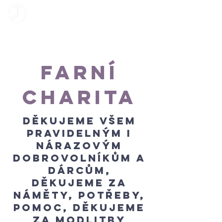
farní
charita
Děkujeme všem
pravidelným i
nárazovým
dobrovolníkům a
dárcům,
děkujeme za
náměty, potřeby,
pomoc, děkujeme
za modlitby