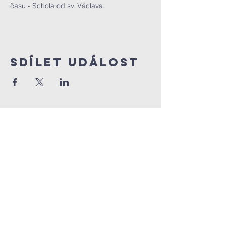
času - Schola od sv. Václava.
Sdílet událost
FArnostVrsovice.c
z