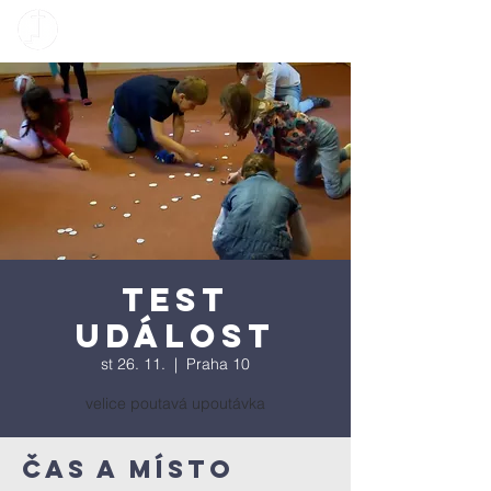
Test
událost
st 26. 11.
  |  
Praha 10
velice poutavá upoutávka
Čas a místo