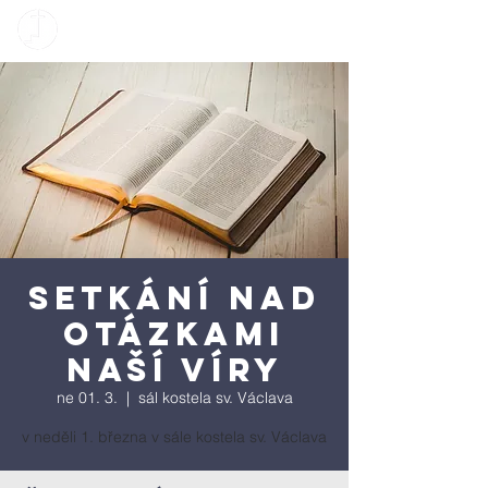
Setkání nad
otázkami
naší víry
ne 01. 3.
  |  
sál kostela sv. Václava
v neděli 1. března v sále kostela sv. Václava