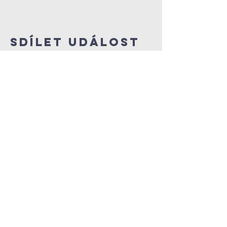
Sdílet událost
FArnostVrsovice.c
z
607 084 855
farar@farnostvrsovice.cz
kancelar@farnostvrsovice.cz
Vršovické náměstí 84/6
101 00 Praha Vršovice