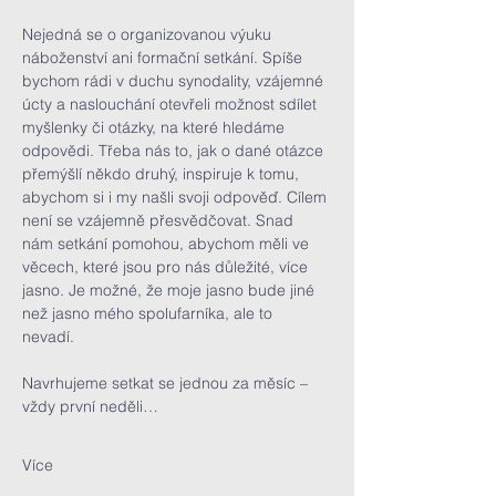
Nejedná se o organizovanou výuku 
náboženství ani formační setkání. Spíše 
bychom rádi v duchu synodality, vzájemné 
úcty a naslouchání otevřeli možnost sdílet 
myšlenky či otázky, na které hledáme 
odpovědi. Třeba nás to, jak o dané otázce 
přemýšlí někdo druhý, inspiruje k tomu, 
abychom si i my našli svoji odpověď. Cílem 
není se vzájemně přesvědčovat. Snad 
nám setkání pomohou, abychom měli ve 
věcech, které jsou pro nás důležité, více 
jasno. Je možné, že moje jasno bude jiné 
než jasno mého spolufarníka, ale to 
nevadí. 
Navrhujeme setkat se jednou za měsíc – 
vždy první neděli…
Více