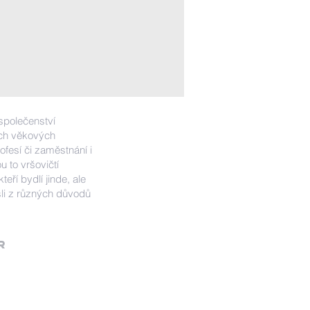
 společenství
ech věkových
fesí či zaměstnání i
u to vršovičtí
kteří bydlí jinde, ale
li z různých důvodů
R