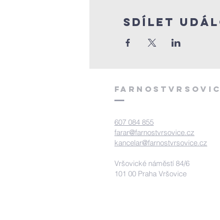
Sdílet udá
FArnostVrsovic
607 084 855
farar@farnostvrsovice.cz
kancelar@farnostvrsovice.cz
Vršovické náměstí 84/6
101 00 Praha Vršovice