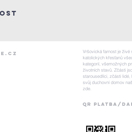
lost
Vršovická farnost je živé
e.cz
katolických křesťanů vš
kategorií, všemožných pro
životních stavů. Zčásti jso
starousedlíci, zčásti lidé, 
svůj duchovní domov naš
zde.
QR Platba/DA