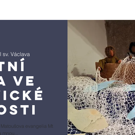
právní úkony
Farní charita
Varhany
Život farnosti
l sv. Václava
tní
a ve
ické
osti
z Matoušova evangelia Mt
a mnou...