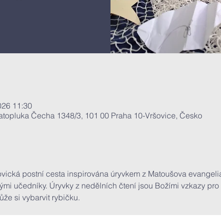
2026 11:30
vatopluka Čecha 1348/3, 101 00 Praha 10-Vršovice, Česko
ovická postní cesta inspirována úryvkem z Matoušova evangelia 
ými učedníky. Úryvky z nedělních čtení jsou Božími vzkazy pro
ůže si vybarvit rybičku.