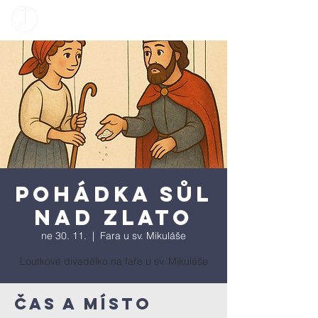
Pohádka Sůl
nad zlato
ne 30. 11.
  |  
Fara u sv. Mikuláše
Loutkové divadélko na faře u sv. Mikuláše
Čas a místo