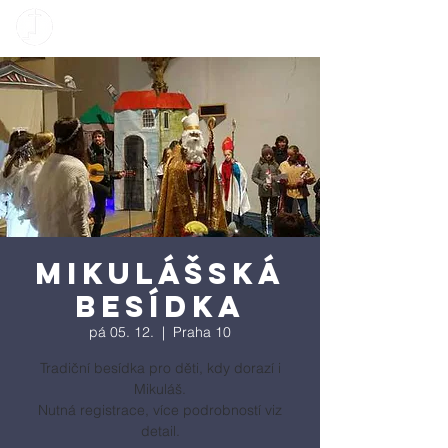
Mikulášská
besídka
pá 05. 12.
  |  
Praha 10
Tradiční besídka pro děti, kdy dorazí i
Mikuláš.
Nutná registrace, více podrobností viz
detail.