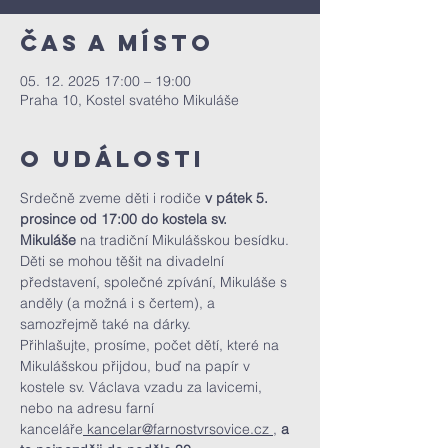
Čas a místo
05. 12. 2025 17:00 – 19:00
Praha 10, Kostel svatého Mikuláše
O události
Srdečně zveme děti i rodiče
 v pátek 5. 
prosince od 17:00 do kostela sv. 
Mikuláše
 na tradiční Mikulášskou besídku. 
Děti se mohou těšit na divadelní 
představení, společné zpívání, Mikuláše s 
anděly (a možná i s čertem), a 
samozřejmě také na dárky. 
Přihlašujte, prosíme, počet dětí, které na 
Mikulášskou přijdou, buď na papír v 
kostele sv. Václava vzadu za lavicemi, 
nebo na adresu farní 
kanceláře
kancelar@farnostvrsovice.cz
,
 a 