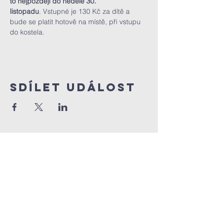
to nejpozději do neděle 30. 
listopadu
. Vstupné je 130 Kč za dítě a 
bude se platit hotově na místě, při vstupu 
do kostela.
Sdílet událost
FArnostVrsovice.c
z