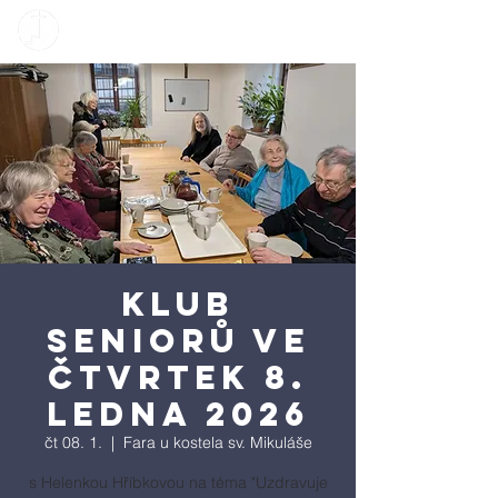
Klub
seniorů ve
čtvrtek 8.
ledna 2026
čt 08. 1.
  |  
Fara u kostela sv. Mikuláše
s Helenkou Hříbkovou na téma "Uzdravuje