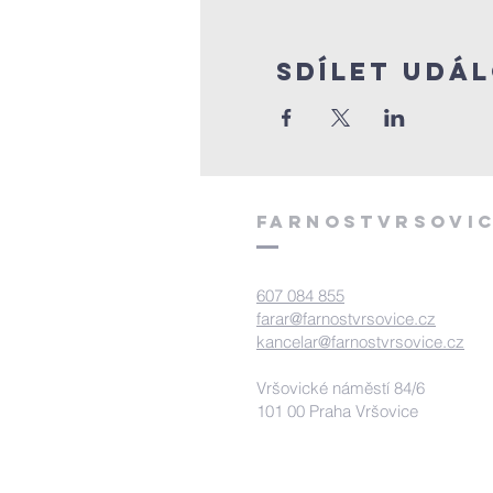
Sdílet udá
FArnostVrsovic
607 084 855
farar@farnostvrsovice.cz
kancelar@farnostvrsovice.cz
Vršovické náměstí 84/6
101 00 Praha Vršovice