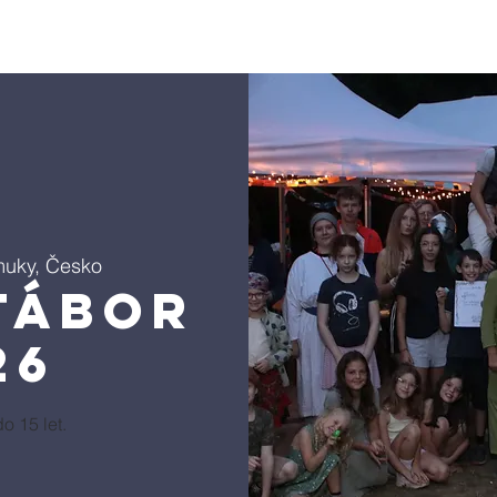
právní úkony
Farní charita
Varhany
Život farnosti
uky, Česko
tábor
26
o 15 let.