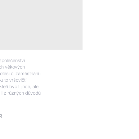
 společenství
ech věkových
fesí či zaměstnání i
u to vršovičtí
kteří bydlí jinde, ale
li z různých důvodů
R