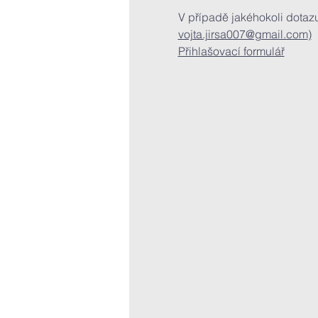
V případě jakéhokoli dotazu
vojta.jirsa007@gmail.com
)
Přihlašovací formulář