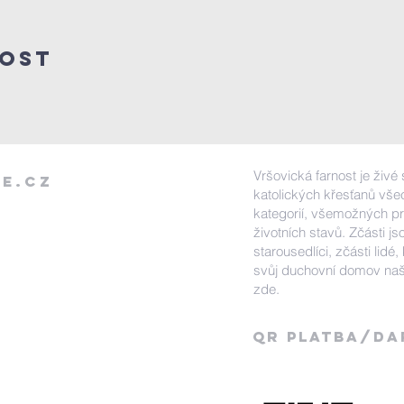
lost
Vršovická farnost je živé
e.cz
katolických křesťanů vš
kategorií, všemožných pro
životních stavů. Zčásti jso
starousedlíci, zčásti lidé, 
svůj duchovní domov naš
zde.
QR Platba/DA