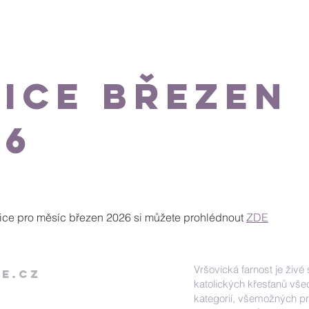
právní úkony
Farní charita
Varhany
Život farnosti
nice březen
26
nice pro měsíc březen 2026 si můžete prohlédnout 
ZDE
Vršovická farnost je živé
e.cz
katolických křesťanů vš
kategorií, všemožných pro