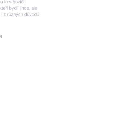
u to vršovičtí
kteří bydlí jinde, ale
li z různých důvodů
R