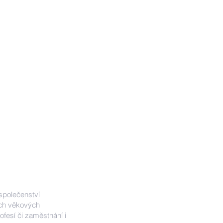
Kontakty
 společenství
ech věkových
fesí či zaměstnání i