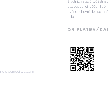
životních stavů. Zčásti jso
starousedlíci, zčásti lidé, 
svůj duchovní domov naš
zde.
QR Platba/DA
eno s pomocí
wix.com