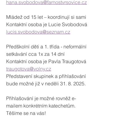
hana.svobodova@farnostvrsovice.cz
Mládež od 15 let – koordinují si sami

lucis.svobodova@seznam.cz
Předškolní děti a 1. třída - neformální 
setkávání cca 1x za 14 dní
Kontaktní osoba je Pavla Traugotová
traugotova@volny.cz
Představení skupinek a přihlašování 
bude možné již v neděli 31. 8. 2025.

Přihlašování je možné rovněž e-
mailem konkrétním katechetům.
Těšíme se na vás!
FArnostVrsovice.c