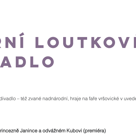
právní úkony
Farní charita
Varhany
Život farnosti
rní loutkov
vadlo
divadlo – též zvané nadnárodní, hraje na faře vršovické v uved
princezně Janince a odvážném Kubovi (premiéra)