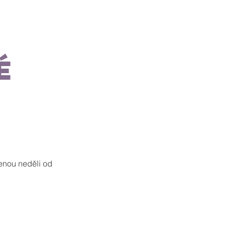
Kontakty
é
enou neděli od 