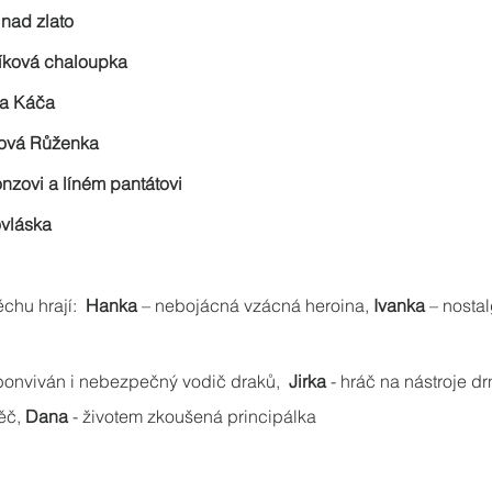
 nad zlato
níková chaloupka
 a Káča
ková Růženka
nzovi a líném pantátovi
ovláska
chu hrají:  
Hanka
 – nebojácná vzácná heroina, 
Ivanka
 – nosta
 bonviván i nebezpečný vodič draků,  
Jirka
 - hráč na nástroje dr
ěč, 
Dana
 - životem zkoušená principálka