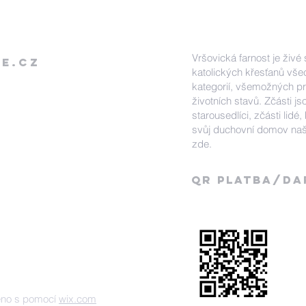
Vršovická farnost je živé
e.cz
katolických křesťanů vš
kategorií, všemožných pro
životních stavů. Zčásti jso
starousedlíci, zčásti lidé, 
svůj duchovní domov naš
zde.
QR Platba/DA
eno s pomocí
wix.com