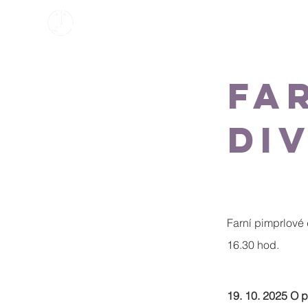
tuality
Bohoslužby o prázdninách 2026
Události
S
Fa
di
Farní pimprlové 
16.30 hod. 
19. 10. 2025 O 