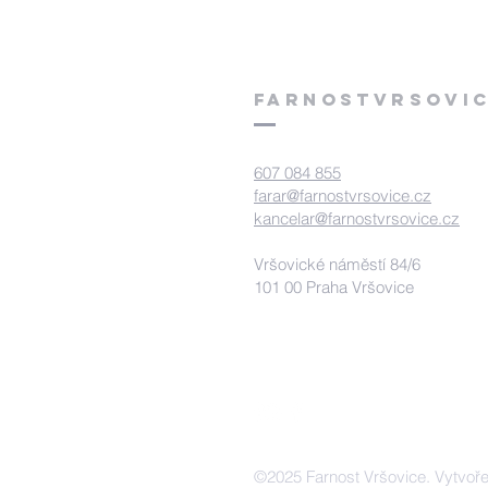
FArnostVrsovic
607 084 855
farar@farnostvrsovice.cz
kancelar@farnostvrsovice.cz
Vršovické náměstí 84/6
101 00 Praha Vršovice
©2025 Farnost Vršovice. Vytvoř