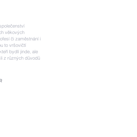
 společenství
ech věkových
fesí či zaměstnání i
u to vršovičtí
kteří bydlí jinde, ale
li z různých důvodů
R