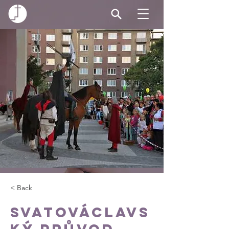
< Back
Svatováclavs