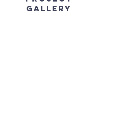
Gallery
Previous
Next
FArnostVrsovice.c
z
607 084 855
farar@farnostvrsovice.cz
kancelar@farnostvrsovice.cz
Vršovické náměstí 84/6
101 00 Praha Vršovice