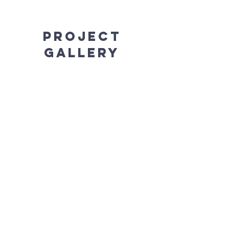
Project
Gallery
Previous
Next
FArnostVrsovice.c
z
607 084 855
farar@farnostvrsovice.cz
kancelar@farnostvrsovice.cz