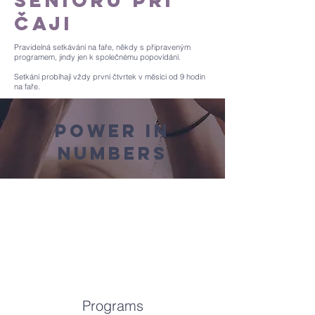
seniorů při
čaji
Pravidelná setkávání na faře, někdy s připraveným
programem, jindy jen k společnému popovídání.
Setkání probíhají vždy první čtvrtek v měsíci od 9 hodin
na faře.
Power in
Numbers
Programs