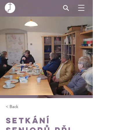
< Back
Setkání