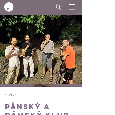
< Back
Pánský a