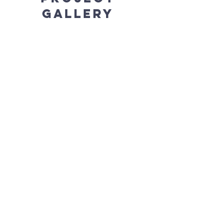
Gallery
Previous
Next
FArnostVrsovice.c
z
607 084 855
farar@farnostvrsovice.cz
kancelar@farnostvrsovice.cz
Vršovické náměstí 84/6
101 00 Praha Vršovice