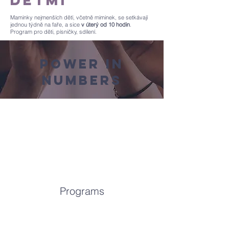
dětmi
Maminky nejmenších dětí, včetně miminek, se setkávají
jednou týdně na faře, a sice
v úterý od 10 hodin
.
Program pro děti, písničky, sdílení.
Power in
Numbers
Programs