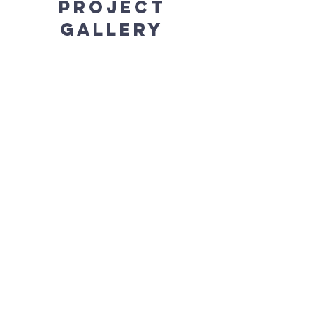
Project
Gallery
Previous
Next
FArnostVrsovice.c
z
607 084 855
farar@farnostvrsovice.cz
kancelar@farnostvrsovice.cz
Vršovické náměstí 84/6
101 00 Praha Vršovice