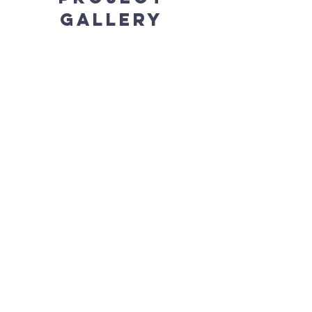
Gallery
Previous
Next
FArnostVrsovice.c
z
607 084 855
farar@farnostvrsovice.cz
kancelar@farnostvrsovice.cz
Vršovické náměstí 84/6
101 00 Praha Vršovice