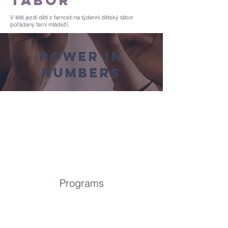
tábor
V létě jezdí děti z farnosti na týdenní dětský tábor
pořádaný farní mládeží.
Power in
Numbers
Programs