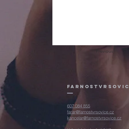
Previous
FArnostVrsovic
607 084 855
farar@farnostvrsovice.cz
kancelar@farnostvrsovice.cz