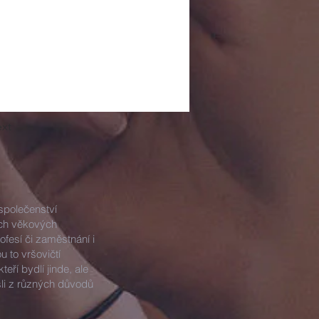
xt
 společenství
ech věkových
fesí či zaměstnání i
u to vršovičtí
kteří bydlí jinde, ale
li z různých důvodů