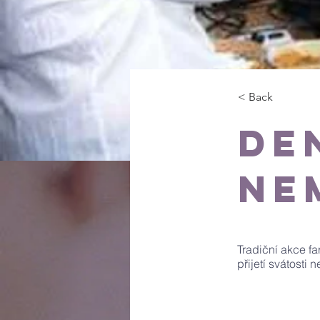
< Back
De
ne
Tradiční akce f
přijetí svátosti