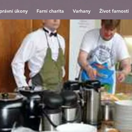
právní úkony
Farní charita
Varhany
Život farnosti