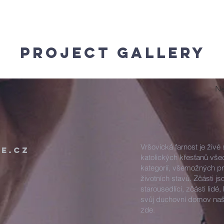
Project Gallery
Ne
Vršovická farnost je živé
e.cz
katolických křesťanů vš
kategorií, všemožných pro
životních stavů. Zčásti jso
starousedlíci, zčásti lidé, 
svůj duchovní domov naš
zde.