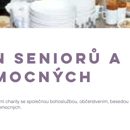
n seniorů a
mocných
arní charity se společnou bohoslužbou, občerstvením, besedou
 nemocných.